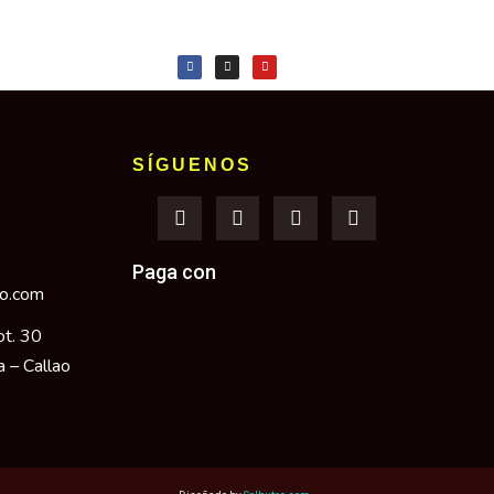
SÍGUENOS
Paga con
no.com
ot. 30
a – Callao