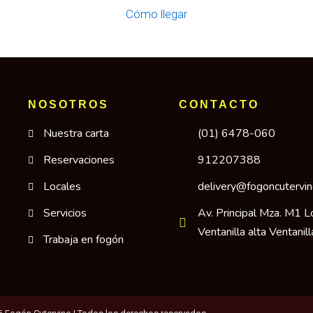
Cómo llegar
NOSOTROS
CONTACTO
Nuestra carta
(01) 6478-060
Reservaciones
912207388
Locales
delivery@fogoncutervi
Servicios
Av. Principal Mza. M1 L
Ventanilla alta Ventanill
Trabaja en fogón