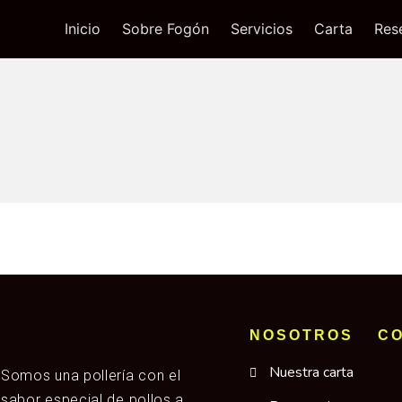
Inicio
Sobre Fogón
Servicios
Carta
Res
NOSOTROS
C
Nuestra carta
Somos una pollería con el
sabor especial de pollos a