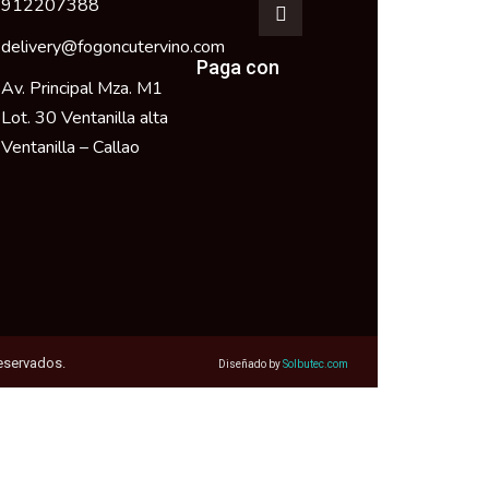
912207388
delivery@fogoncutervino.com
Paga con
Av. Principal Mza. M1
Lot. 30 Ventanilla alta
Ventanilla – Callao
eservados.
Diseñado by
Solbutec.com